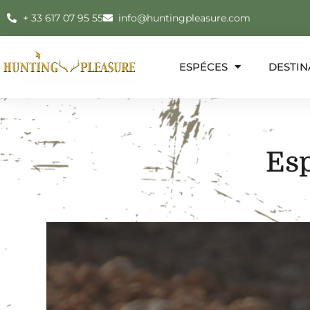
+ 33 617 07 95 55
info@huntingpleasure.com
ESPÉCES
DESTIN
Es
E