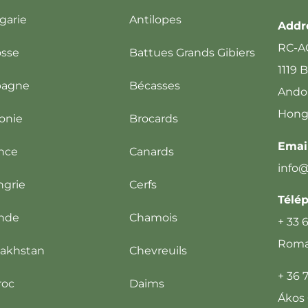
garie
Antilopes
Addr
RC-A
sse
Battues Grands Gibiers
1119 
pagne
Bécasses
Andor
Hong
onie
Brocards
Email
nce
Canards
info
grie
Cerfs
Télé
ande
Chamois
+ 33 
Romai
akhstan
Chevreuils
+ 36 
roc
Daims
Ákos 