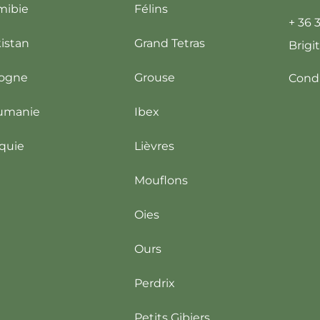
mibie
Félins
+ 36 
istan
Grand Tetras
Brigi
logne
Grouse
Condi
umanie
Ibex
quie
Lièvres
Mouflons
Oies
Ours
Perdrix
Petits Gibiers