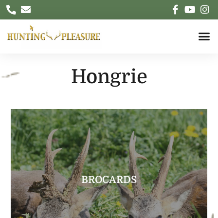
Hongrie
EXPLORER
BROCARDS
Les pLus grands brocards d’europe
BROCARDS