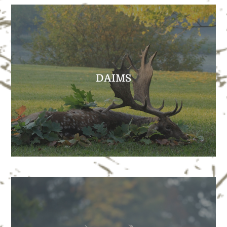
EXPLORER
DAIMS
Les plus grands daims d’Europe
DAIMS
EXPLORER