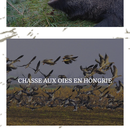
BATTUE GRANDS GIBIERS
EXPLORER
territoires exclusifs à votre disposition !
centaines de milliers d’oies en hiver… Deux
CHASSE AUX OIES EN HONGRIE
l’Est de l’Europe, la Hongrie accueille des
Idéalement placé sur l’axe de migration de
LA HONGRIE, L’AUTRE PAYS DES OIES…
CHASSE AUX OIES EN HONGRIE