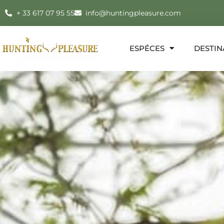
+ 33 617 07 95 55
info@huntingpleasure.com
ESPÉCES
DESTIN