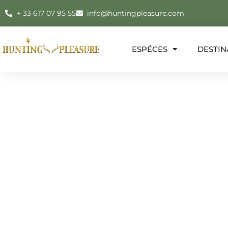
+ 33 617 07 95 55
info@huntingpleasure.com
ESPÉCES
DESTIN