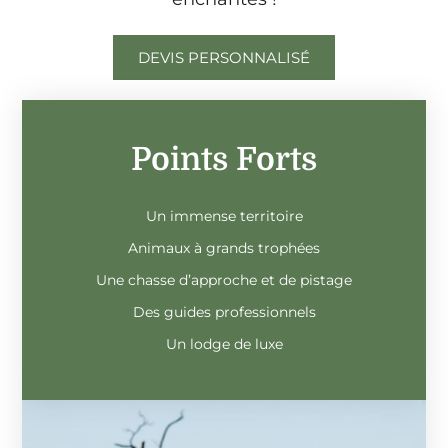
DEVIS PERSONNALISÉ
Points Forts
Points Forts
Un immense territoire
Un immense territoire
Animaux à grands trophées
Animaux à grands trophées
Une chasse d’approche et de pistage
Une chasse d’approche et de pistage
Des guides professionnels
Des guides professionnels
Un lodge de luxe
Un lodge de luxe