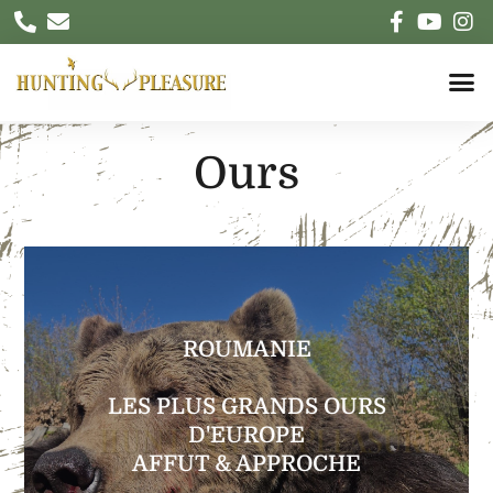
Ours
EXPLORER
ROUMANIE
au printemps ou à l'automne
LES PLUS GRANDS OURS
En 4 jours-nuits de chasse, Ours garanti,
D'EUROPE
Pour un ou deux chasseurs en même temps,
AFFUT & APPROCHE