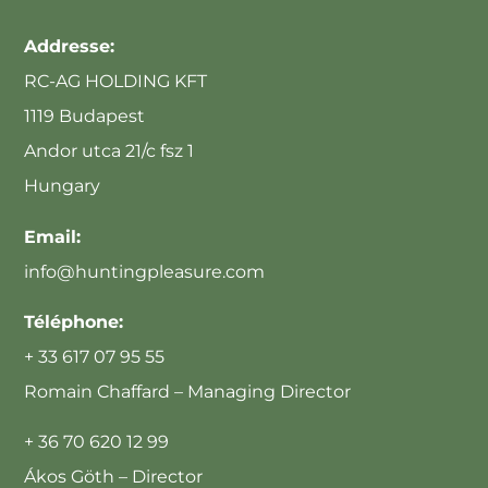
Addresse:
RC-AG HOLDING KFT
1119 Budapest
Andor utca 21/c fsz 1
Hungary
Email:
info@huntingpleasure.com
Téléphone:
+ 33 617 07 95 55
Romain Chaffard – Managing Director
+ 36 70 620 12 99
Ákos Göth – Director